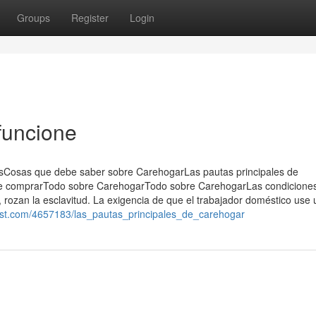
Groups
Register
Login
funcione
tsCosas que debe saber sobre CarehogarLas pautas principales de
e comprarTodo sobre CarehogarTodo sobre CarehogarLas condicione
 rozan la esclavitud.​ La exigencia de que el trabajador doméstico use 
ist.com/4657183/las_pautas_principales_de_carehogar