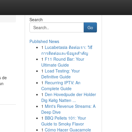
Search
Go
Published News
1
Lucabetasia ติดต่อเรา: วิธี
การติดต่อและข้อมูลสำคัญ
1
F11 Round Bar: Your
Ultimate Guide
1
Load Testing: Your
Definitive Guide
s de
1
Recurring IPTV: An
un
Complete Guide
1
Den Hovedpude der Holder
Dig Kølig Natten ...
1
Mint's Revenue Streams: A
Deep Dive
1
BBQ Pellets 101: Your
Guide to Smoky Flavor
1
Cómo Hacer Guacamole