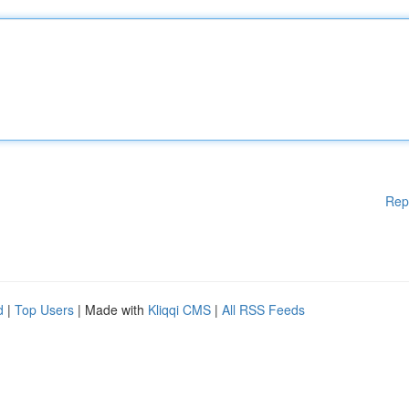
Rep
d
|
Top Users
| Made with
Kliqqi CMS
|
All RSS Feeds