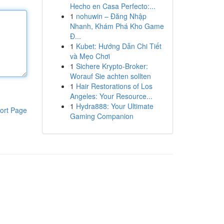
Hecho en Casa Perfecto:...
1
nohuwin – Đăng Nhập
Nhanh, Khám Phá Kho Game
Đ...
1
Kubet: Hướng Dẫn Chi Tiết
và Mẹo Chơi
1
Sichere Krypto-Broker:
Worauf Sie achten sollten
1
Hair Restorations of Los
Angeles: Your Resource...
1
Hydra888: Your Ultimate
ort Page
Gaming Companion