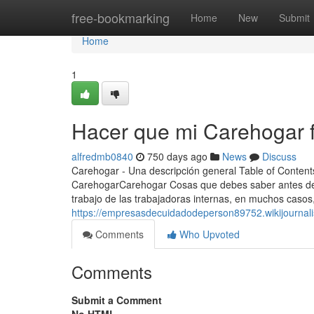
Home
free-bookmarking
Home
New
Submit
Home
1
Hacer que mi Carehogar 
alfredmb0840
750 days ago
News
Discuss
Carehogar - Una descripción general Table of Conten
CarehogarCarehogar Cosas que debes saber antes d
trabajo de las trabajadoras internas, en muchos casos,
https://empresasdecuidadodeperson89752.wikijournal
Comments
Who Upvoted
Comments
Submit a Comment