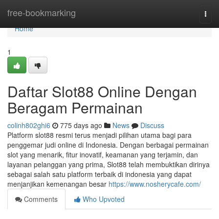
Home
free-bookmarking
Togg
navi
Home
1
Daftar Slot88 Online Dengan
Beragam Permainan
colinh802ghi6
775 days ago
News
Discuss
Platform slot88 resmi terus menjadi pilihan utama bagi para
penggemar judi online di Indonesia. Dengan berbagai permainan
slot yang menarik, fitur inovatif, keamanan yang terjamin, dan
layanan pelanggan yang prima, Slot88 telah membuktikan dirinya
sebagai salah satu platform terbaik di indonesia yang dapat
menjanjikan kemenangan besar
https://www.nosherycafe.com/
Comments
Who Upvoted