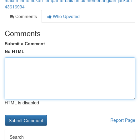
malam-ini-temukan-tempat-terbaik-untuk-memenangkan-jackpot-
43616994
Comments
Who Upvoted
Comments
Submit a Comment
No HTML
HTML is disabled
Report Page
Search