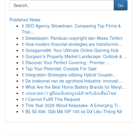
Go
Published News
1
SEO Agency Showdown: Comparing Top Firms &
Thei...
1
Dewataspin: Panduan copyright dan Akses Terkini
1
How modern financial strategies are transformin...
1
Gotogame88: Your Ultimate Online Gaming Hub
1
Gurgaon's Property Market Landscape: Outlook & ...
1
Discover Your Perfect Covering : Premier ...
1
Tap Your Potential: Crystals For Sale
1
Integration Strategies utilizing Hybrid Coupler...
1
De toekomst van de agrofood industrie: innovati...
1
What Are the Best Home Battery Brands for Maryl...
1
เล่นหวยลาว คู่มือฉบับสมบูรณ์สำหรับนักเสี่ยงโชค
1
I Cannot Fulfill This Request
1
This Year 2026 Wood Keepsake: A Emerging Tr...
1
Bộ Số 666: Giải Mã VIP 100 và Dữ Liệu Thống Kê