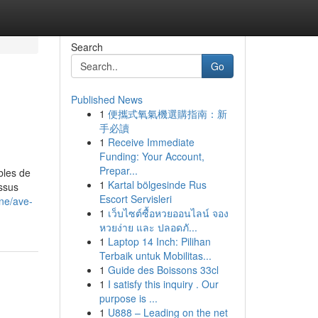
Search
Go
Published News
1
便攜式氧氣機選購指南：新
手必讀
1
Receive Immediate
Funding: Your Account,
Prepar...
bles de
1
Kartal bölgesinde Rus
essus
Escort Servisleri
ine/ave-
1
เว็บไซต์ซื้อหวยออนไลน์ จอง
หวยง่าย และ ปลอดภั...
1
Laptop 14 Inch: Pilihan
Terbaik untuk Mobilitas...
1
Guide des Boissons 33cl
1
I satisfy this inquiry . Our
purpose is ...
1
U888 – Leading on the net