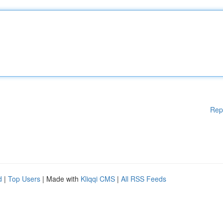
Rep
d
|
Top Users
| Made with
Kliqqi CMS
|
All RSS Feeds