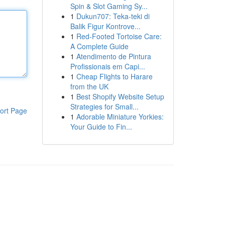
Spin & Slot Gaming Sy...
1
Dukun707: Teka-teki di
Balik Figur Kontrove...
1
Red-Footed Tortoise Care:
A Complete Guide
1
Atendimento de Pintura
Profissionais em Capi...
1
Cheap Flights to Harare
from the UK
1
Best Shopify Website Setup
Strategies for Small...
ort Page
1
Adorable Miniature Yorkies:
Your Guide to Fin...