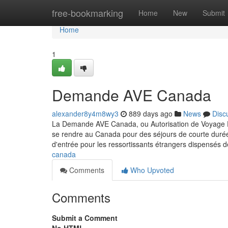
Home
free-bookmarking
Home
New
Submit
Home
1
Demande AVE Canada
alexander8y4m8wy3
889 days ago
News
Disc
La Demande AVE Canada, ou Autorisation de Voyage Éle
se rendre au Canada pour des séjours de courte durée, 
d'entrée pour les ressortissants étrangers dispensés d
canada
Comments
Who Upvoted
Comments
Submit a Comment