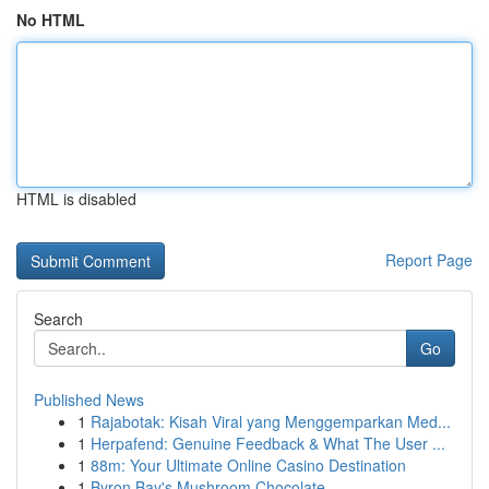
No HTML
HTML is disabled
Report Page
Search
Go
Published News
1
Rajabotak: Kisah Viral yang Menggemparkan Med...
1
Herpafend: Genuine Feedback & What The User ...
1
88m: Your Ultimate Online Casino Destination
1
Byron Bay's Mushroom Chocolate