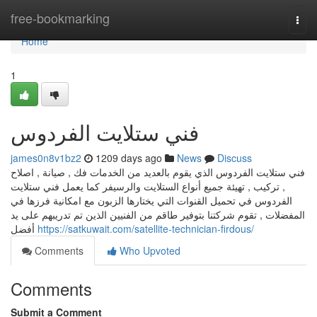
Home
free-bookmarking
Togg
navi
Home
1
فني ستلايت الفردوس
james0n8v1bz2
1209 days ago
News
Discuss
فني ستلايت الفردوس الذي يقوم بالعديد من الخدمات فك , صيانة , اصلاح
, تركيب , تهيئة جميع أنواع الستلايت والرسيفر كما يعمل فني ستلايت
الفردوس في تحميل القنوات التي يختارها الزبون مع امكانية فرزها في
المفضلات , تقوم شركتنا بتوفير طاقم من الفنيين الذين تم تدريبهم على يد
أفضل
https://satkuwait.com/satellite-technician-firdous/
Comments
Who Upvoted
Comments
Submit a Comment