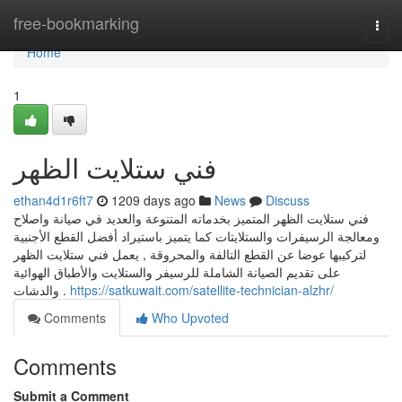
Home
free-bookmarking
Togg
navi
Home
1
فني ستلايت الظهر
ethan4d1r6ft7
1209 days ago
News
Discuss
فني ستلايت الظهر المتميز بخدماته المتنوعة والعديد في صيانة واصلاح
ومعالجة الرسيفرات والستلايتات كما يتميز باستيراد أفضل القطع الأجنبية
لتركيبها عوضا عن القطع التالفة والمحروقة , يعمل فني ستلايت الظهر
على تقديم الصيانة الشاملة للرسيفر والستلايت والأطباق الهوائية
والدشات .
https://satkuwait.com/satellite-technician-alzhr/
Comments
Who Upvoted
Comments
Submit a Comment