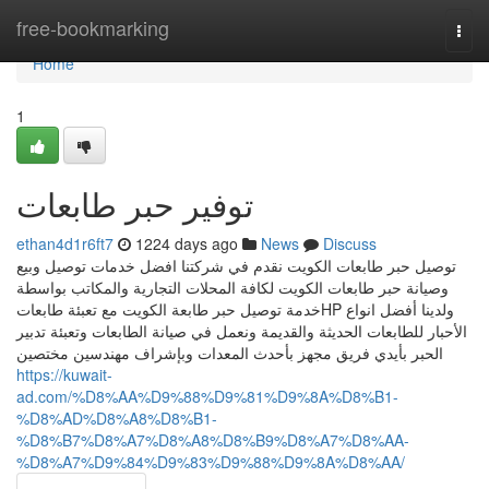
Home
free-bookmarking
Togg
navi
Home
1
توفير حبر طابعات
ethan4d1r6ft7
1224 days ago
News
Discuss
توصيل حبر طابعات الكويت نقدم في شركتنا افضل خدمات توصيل وبيع
وصيانة حبر طابعات الكويت لكافة المحلات التجارية والمكاتب بواسطة
خدمة توصيل حبر طابعة الكويت مع تعبئة طابعاتHP ولدينا أفضل انواع
الأحبار للطابعات الحديثة والقديمة ونعمل في صيانة الطابعات وتعبئة تدبير
الحبر بأيدي فريق مجهز بأحدث المعدات وبإشراف مهندسين مختصين
https://kuwait-
ad.com/%D8%AA%D9%88%D9%81%D9%8A%D8%B1-
%D8%AD%D8%A8%D8%B1-
%D8%B7%D8%A7%D8%A8%D8%B9%D8%A7%D8%AA-
%D8%A7%D9%84%D9%83%D9%88%D9%8A%D8%AA/